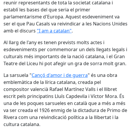
reunir representants de tota la societat catalana i
establí les bases del que seria el primer
parlamentarisme d'Europa. Aquest esdeveniment va
ser el que Pau Casals va reivindicar a les Nacions Unides
amb el discurs
"I am a catalan"
.
Al llarg de l'any es tenen prevists molts actes i
esdeveniments per commemorar un dels llegats legals i
culturals més importants de la nació catalana, i el Gran
Teatre del Liceu hi pot afegir un gra de sorra molt gran.
La sarsuela "
Cançó d'amor i de guerra
" és una obra
emblemàtica de la lírica catalana, creada pel
compositor valencià Rafael Martínez Valls i el llibret
escrit pels principatins Lluís Capdevila i Víctor Mora. És
una de les poques sarsueles en català que a més a més
va ser creada el 1926 enmig de la dictadura de Primo de
Rivera com una reivindicació política a la llibertat i la
cultura catalana.