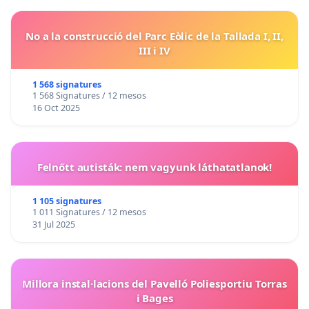
No a la construcció del Parc Eòlic de la Tallada I, II,
III i IV
1 568 signatures
1 568 Signatures / 12 mesos
16 Oct 2025
Felnőtt autisták: nem vagyunk láthatatlanok!
1 105 signatures
1 011 Signatures / 12 mesos
31 Jul 2025
Millora instal·lacions del Pavelló Poliesportiu Torras
i Bages