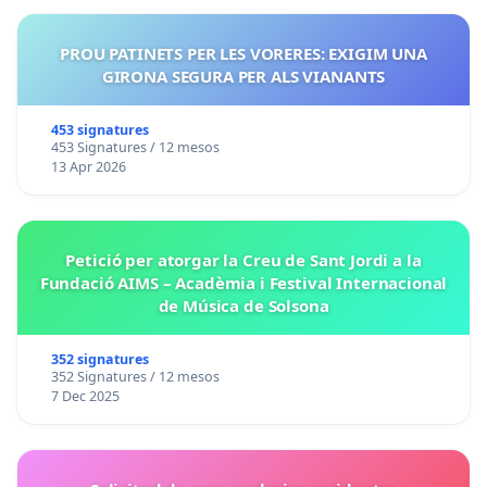
PROU PATINETS PER LES VORERES: EXIGIM UNA
GIRONA SEGURA PER ALS VIANANTS
453 signatures
453 Signatures / 12 mesos
13 Apr 2026
Petició per atorgar la Creu de Sant Jordi a la
Fundació AIMS – Acadèmia i Festival Internacional
de Música de Solsona
352 signatures
352 Signatures / 12 mesos
7 Dec 2025