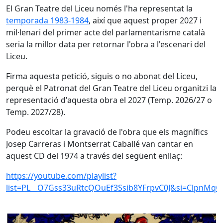
El Gran Teatre del Liceu només l'ha representat la
temporada 1983-1984
, així que aquest proper 2027 i
mil·lenari del primer acte del parlamentarisme català
seria la millor data per retornar l'obra a l'escenari del
Liceu.
Firma aquesta petició, siguis o no abonat del Liceu,
perquè el Patronat del Gran Teatre del Liceu organitzi la
representació d'aquesta obra el 2027 (Temp. 2026/27 o
Temp. 2027/28).
Podeu escoltar la gravació de l'obra que els magnífics
Josep Carreras i Montserrat Caballé van cantar en
aquest CD del 1974 a través del següent enllaç:
https://youtube.com/playlist?
list=PL__O7Gss33uRtcQOuEf3Ssib8YFrpvC0J&si=ClpnM