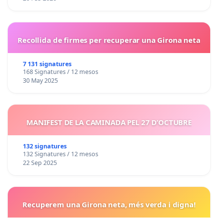
Recollida de firmes per recuperar una Girona neta
7 131 signatures
168 Signatures / 12 mesos
30 May 2025
MANIFEST DE LA CAMINADA PEL 27 D’OCTUBRE
132 signatures
132 Signatures / 12 mesos
22 Sep 2025
Recuperem una Girona neta, més verda i digna!