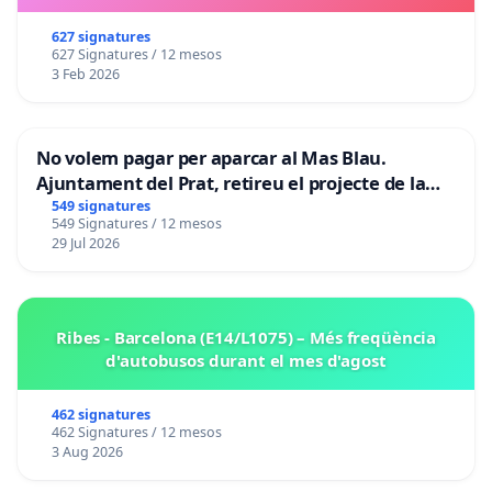
627 signatures
627 Signatures / 12 mesos
3 Feb 2026
No volem pagar per aparcar al Mas Blau.
Ajuntament del Prat, retireu el projecte de la
zona taronja.
549 signatures
549 Signatures / 12 mesos
29 Jul 2026
Ribes - Barcelona (E14/L1075) – Més freqüència
d'autobusos durant el mes d'agost
462 signatures
462 Signatures / 12 mesos
3 Aug 2026