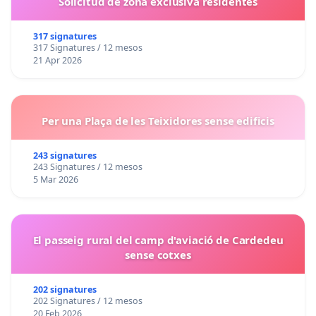
Solicitud de zona exclusiva residentes
317 signatures
317 Signatures / 12 mesos
21 Apr 2026
Per una Plaça de les Teixidores sense edificis
243 signatures
243 Signatures / 12 mesos
5 Mar 2026
El passeig rural del camp d'aviació de Cardedeu
sense cotxes
202 signatures
202 Signatures / 12 mesos
20 Feb 2026