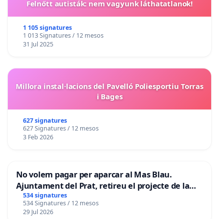
Felnőtt autisták: nem vagyunk láthatatlanok!
1 105 signatures
1 013 Signatures / 12 mesos
31 Jul 2025
Millora instal·lacions del Pavelló Poliesportiu Torras
i Bages
627 signatures
627 Signatures / 12 mesos
3 Feb 2026
No volem pagar per aparcar al Mas Blau.
Ajuntament del Prat, retireu el projecte de la
zona taronja.
534 signatures
534 Signatures / 12 mesos
29 Jul 2026