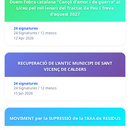
Duem l'obra catalana "Cançó d'amor i de guerra" al
Liceu pel mil·lenari del Tractat de Pau i Treva
d'aquest 2027
24 signatures
24 Signatures / 12 mesos
12 Apr 2026
RECUPERACIÓ DE L'ANTIC MUNICIPI DE SANT
VICENÇ DE CALDERS
24 signatures
24 Signatures / 12 mesos
15 Jan 2026
MOVIMENT per la SUPRESSIÓ de la TAXA de RESIDUS