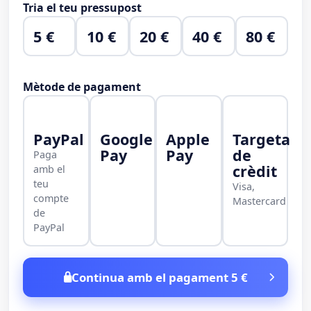
Tria el teu pressupost
5 €
10 €
20 €
40 €
80 €
Mètode de pagament
PayPal
Google
Apple
Targeta
Pay
Pay
de
Paga
crèdit
amb el
teu
Visa,
compte
Mastercard
de
PayPal
Continua amb el pagament 5 €