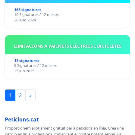
165 signatures
10 Signatures / 12 mesos
28 Aug 2024
LIMITACIONS A PATINETS ELÈCTRICS I BICICLETES
13 signatures
9 Signatures / 12 mesos
25 Jun 2025
1
2
»
Peticions.cat
Proporcionem allotjament gratuït per a peticions en línia. Crea una
petició en línia professional mitjançant el nostre potent servei. Els