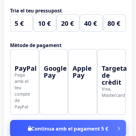
Tria el teu pressupost
5 €
10 €
20 €
40 €
80 €
Mètode de pagament
PayPal
Google
Apple
Targeta
Pay
Pay
de
Paga
crèdit
amb el
teu
Visa,
compte
Mastercard
de
PayPal
Continua amb el pagament 5 €