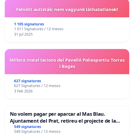
Felnőtt autisták: nem vagyunk láthatatlanok!
1 105 signatures
1 011 Signatures / 12 mesos
31 Jul 2025
Millora instal·lacions del Pavelló Poliesportiu Torras
i Bages
627 signatures
627 Signatures / 12 mesos
3 Feb 2026
No volem pagar per aparcar al Mas Blau.
Ajuntament del Prat, retireu el projecte de la
zona taronja.
549 signatures
549 Signatures / 12 mesos