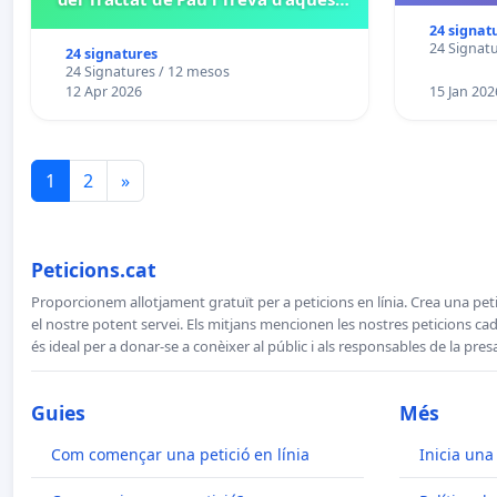
2027
24 signat
24 Signat
24 signatures
24 Signatures / 12 mesos
12 Apr 2026
15 Jan 202
1
2
»
Peticions.cat
Proporcionem allotjament gratuït per a peticions en línia. Crea una peti
el nostre potent servei. Els mitjans mencionen les nostres peticions cada
és ideal per a donar-se a conèixer al públic i als responsables de la pres
Guies
Més
Com començar una petició en línia
Inicia una