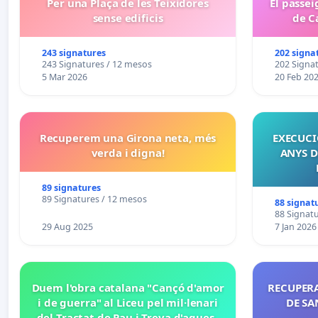
Per una Plaça de les Teixidores
El passei
sense edificis
de C
243 signatures
202 signa
243 Signatures / 12 mesos
202 Signa
5 Mar 2026
20 Feb 20
Recuperem una Girona neta, més
EXECUCIÓ
verda i digna!
ANYS D
89 signatures
89 Signatures / 12 mesos
88 signat
88 Signat
29 Aug 2025
7 Jan 2026
Duem l'obra catalana "Cançó d'amor
RECUPERA
i de guerra" al Liceu pel mil·lenari
DE SA
del Tractat de Pau i Treva d'aquest