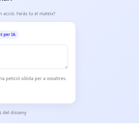
n acció. Faràs tu el mateix?
t per IA
a petició sòlida per a vosaltres.
s del disseny