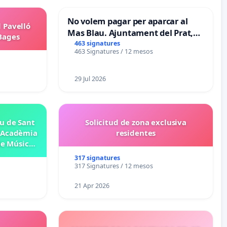
No volem pagar per aparcar al
l Pavelló
Mas Blau. Ajuntament del Prat,
 Bages
retireu el projecte de la zona
463 signatures
463 Signatures / 12 mesos
taronja.
29 Jul 2026
eu de Sant
Solicitud de zona exclusiva
– Acadèmia
residentes
de Música
317 signatures
317 Signatures / 12 mesos
21 Apr 2026