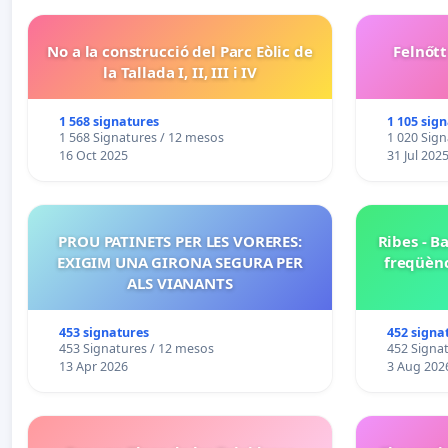
No a la construcció del Parc Eòlic de
Felnőt
la Tallada I, II, III i IV
1 568 signatures
1 105 sig
1 568 Signatures / 12 mesos
1 020 Sign
16 Oct 2025
31 Jul 202
PROU PATINETS PER LES VORERES:
Ribes - B
EXIGIM UNA GIRONA SEGURA PER
freqüènc
ALS VIANANTS
453 signatures
452 signa
453 Signatures / 12 mesos
452 Signa
13 Apr 2026
3 Aug 202