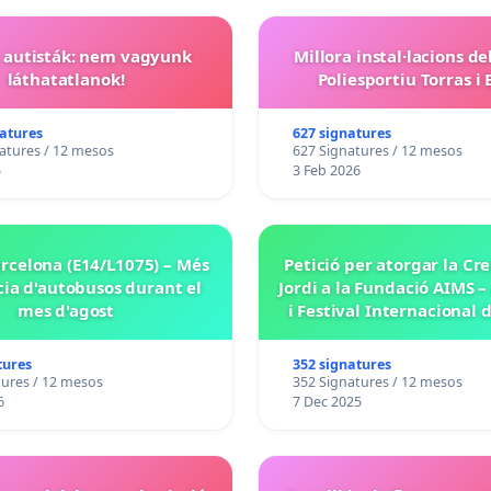
t autisták: nem vagyunk
Millora instal·lacions de
láthatatlanok!
Poliesportiu Torras i
natures
627 signatures
atures / 12 mesos
627 Signatures / 12 mesos
5
3 Feb 2026
arcelona (E14/L1075) – Més
Petició per atorgar la Cr
ia d'autobusos durant el
Jordi a la Fundació AIMS 
mes d'agost
i Festival Internacional 
de Solsona
tures
352 signatures
tures / 12 mesos
352 Signatures / 12 mesos
6
7 Dec 2025