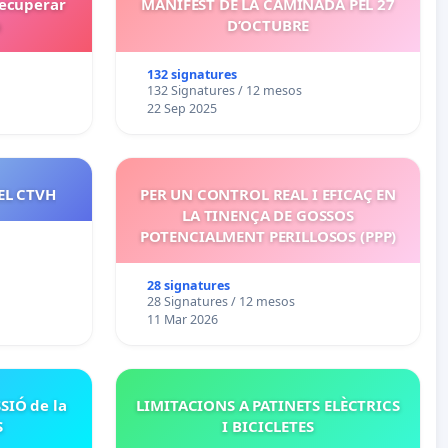
recuperar
MANIFEST DE LA CAMINADA PEL 27
a
D’OCTUBRE
132 signatures
132 Signatures / 12 mesos
22 Sep 2025
EL CTVH
PER UN CONTROL REAL I EFICAÇ EN
LA TINENÇA DE GOSSOS
POTENCIALMENT PERILLOSOS (PPP)
28 signatures
28 Signatures / 12 mesos
11 Mar 2026
SIÓ de la
LIMITACIONS A PATINETS ELÈCTRICS
S
I BICICLETES