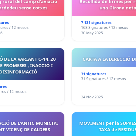
g rural del camp d'aviació
Recollida de firmes per 
ardedeu sense cotxes
una Girona net
tures
7 131 signatures
tures / 12 mesos
168 Signatures / 12 mesos
26
30 May 2025
 DE LA VARIANT C-14. 20
CARTA A LA DIRECCIÓ D
E PROMESES , INACCIÓ I
DESINFORMACIÓ
31 signatures
31 Signatures / 12 mesos
ures
ures / 12 mesos
24 Nov 2025
CIÓ DE L'ANTIC MUNICIPI
MOVIMENT per la SUPRES
NT VICENÇ DE CALDERS
TAXA de RESIDU