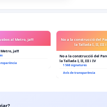
vabos al Metro, ja!!!
No a la construcció del Pa
la Tallada I, II, III i
Metro, ja!!!
es
No a la construcció del Par
la Tallada I, II, III i IV
ransparència
1 568 signatures
Avís de transparència
viar?