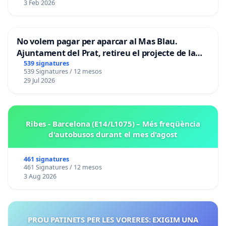
3 Feb 2026
No volem pagar per aparcar al Mas Blau.
Ajuntament del Prat, retireu el projecte de la
zona taronja.
539 signatures
539 Signatures / 12 mesos
29 Jul 2026
Ribes - Barcelona (E14/L1075) – Més freqüència
d'autobusos durant el mes d'agost
461 signatures
461 Signatures / 12 mesos
3 Aug 2026
PROU PATINETS PER LES VORERES: EXIGIM UNA