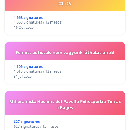
III i IV
1 568 signatures
1 568 Signatures / 12 mesos
16 Oct 2025
Felnőtt autisták: nem vagyunk láthatatlanok!
1 105 signatures
1 013 Signatures / 12 mesos
31 Jul 2025
Millora instal·lacions del Pavelló Poliesportiu Torras
i Bages
627 signatures
627 Signatures / 12 mesos