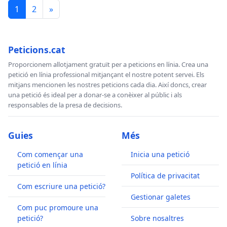
1
2
»
Peticions.cat
Proporcionem allotjament gratuït per a peticions en línia. Crea una
petició en línia professional mitjançant el nostre potent servei. Els
mitjans mencionen les nostres peticions cada dia. Així doncs, crear
una petició és ideal per a donar-se a conèixer al públic i als
responsables de la presa de decisions.
Guies
Més
Com començar una
Inicia una petició
petició en línia
Política de privacitat
Com escriure una petició?
Gestionar galetes
Com puc promoure una
petició?
Sobre nosaltres