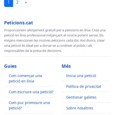
1
2
»
Peticions.cat
Proporcionem allotjament gratuït per a peticions en línia. Crea una
petició en línia professional mitjançant el nostre potent servei. Els
mitjans mencionen les nostres peticions cada dia. Així doncs, crear
una petició és ideal per a donar-se a conèixer al públic i als
responsables de la presa de decisions.
Guies
Més
Com començar una
Inicia una petició
petició en línia
Política de privacitat
Com escriure una petició?
Gestionar galetes
Com puc promoure una
petició?
Sobre nosaltres