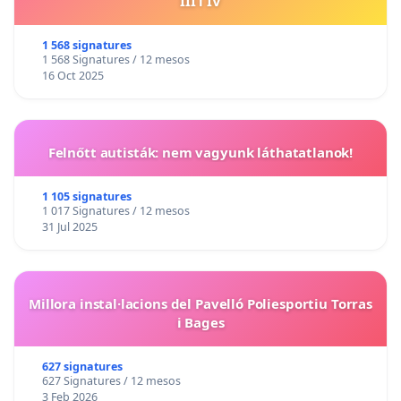
III i IV
1 568 signatures
1 568 Signatures / 12 mesos
16 Oct 2025
Felnőtt autisták: nem vagyunk láthatatlanok!
1 105 signatures
1 017 Signatures / 12 mesos
31 Jul 2025
Millora instal·lacions del Pavelló Poliesportiu Torras
i Bages
627 signatures
627 Signatures / 12 mesos
3 Feb 2026