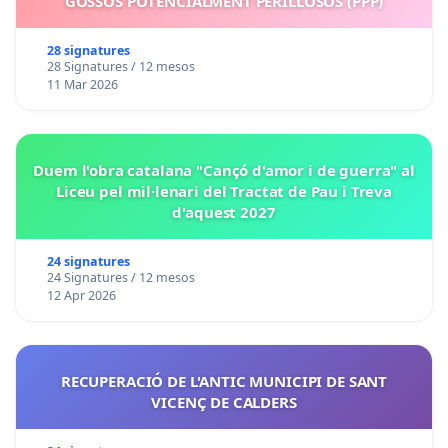
GOSSOS POTENCIALMENT PERILLOSOS (PPP)
28 signatures
28 Signatures / 12 mesos
11 Mar 2026
Duem l'obra catalana "Cançó d'amor i de guerra" al
Liceu pel mil·lenari del Tractat de Pau i Treva
d'aquest 2027
24 signatures
24 Signatures / 12 mesos
12 Apr 2026
RECUPERACIÓ DE L'ANTIC MUNICIPI DE SANT
VICENÇ DE CALDERS