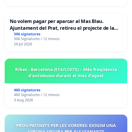
No volem pagar per aparcar al Mas Blau.
Ajuntament del Prat, retireu el projecte de la
zona taronja.
506 signatures
506 Signatures / 12 mesos
29 Jul 2026
Ribes - Barcelona (E14/L1075) – Més freqüència
d'autobusos durant el mes d'agost
460 signatures
460 Signatures / 12 mesos
3 Aug 2026
PROU PATINETS PER LES VORERES: EXIGIM UNA
GIRONA SEGURA PER ALS VIANANTS