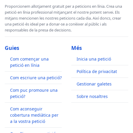
Proporcionem allotjament gratuït per a peticions en línia. Crea una
petició en línia professional mitjançant el nostre potent servei. Els
mitjans mencionen les nostres peticions cada dia. Així doncs, crear
una petició és ideal per a donar-se a conèixer al públic i als
responsables de la presa de decisions.
Guies
Més
Com començar una
Inicia una petició
petició en línia
Política de privacitat
Com escriure una petició?
Gestionar galetes
Com puc promoure una
petició?
Sobre nosaltres
Com aconseguir
cobertura mediàtica per
a la vostra petició