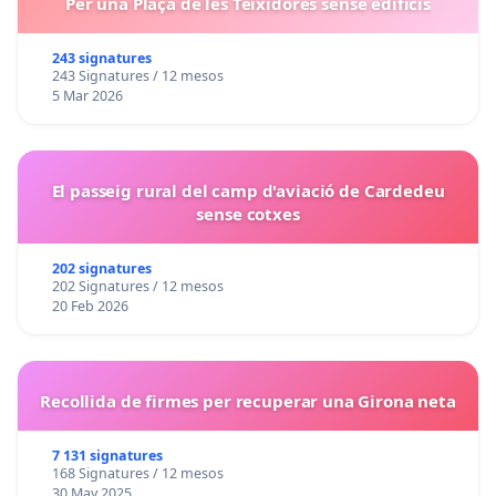
Per una Plaça de les Teixidores sense edificis
243 signatures
243 Signatures / 12 mesos
5 Mar 2026
El passeig rural del camp d'aviació de Cardedeu
sense cotxes
202 signatures
202 Signatures / 12 mesos
20 Feb 2026
Recollida de firmes per recuperar una Girona neta
7 131 signatures
168 Signatures / 12 mesos
30 May 2025