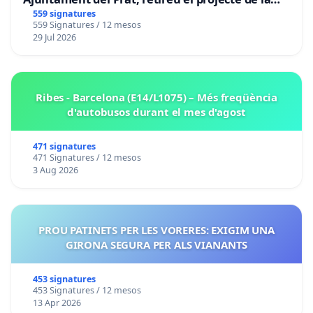
zona taronja.
559 signatures
559 Signatures / 12 mesos
29 Jul 2026
Ribes - Barcelona (E14/L1075) – Més freqüència
d'autobusos durant el mes d'agost
471 signatures
471 Signatures / 12 mesos
3 Aug 2026
PROU PATINETS PER LES VORERES: EXIGIM UNA
GIRONA SEGURA PER ALS VIANANTS
453 signatures
453 Signatures / 12 mesos
13 Apr 2026