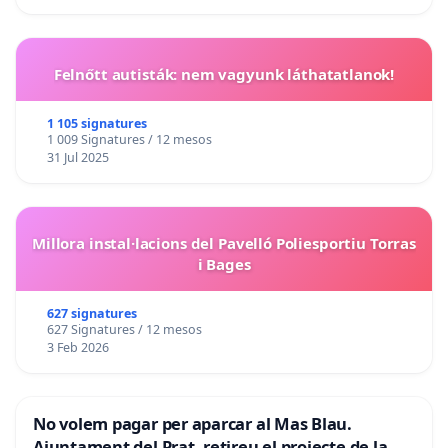
Felnőtt autisták: nem vagyunk láthatatlanok!
1 105 signatures
1 009 Signatures / 12 mesos
31 Jul 2025
Millora instal·lacions del Pavelló Poliesportiu Torras
i Bages
627 signatures
627 Signatures / 12 mesos
3 Feb 2026
No volem pagar per aparcar al Mas Blau.
Ajuntament del Prat, retireu el projecte de la