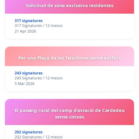
Solicitud de zona exclusiva residentes
317 signatures
317 Signatures / 12 mesos
21 Apr 2026
Per una Plaça de les Teixidores sense edificis
243 signatures
243 Signatures / 12 mesos
5 Mar 2026
El passeig rural del camp d'aviació de Cardedeu
sense cotxes
202 signatures
202 Signatures / 12 mesos