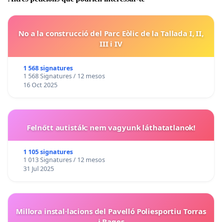
No a la construcció del Parc Eòlic de la Tallada I, II,
III i IV
1 568 signatures
1 568 Signatures / 12 mesos
16 Oct 2025
Felnőtt autisták: nem vagyunk láthatatlanok!
1 105 signatures
1 013 Signatures / 12 mesos
31 Jul 2025
Millora instal·lacions del Pavelló Poliesportiu Torras
i Bages