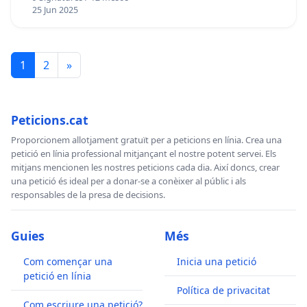
25 Jun 2025
1
2
»
Peticions.cat
Proporcionem allotjament gratuït per a peticions en línia. Crea una
petició en línia professional mitjançant el nostre potent servei. Els
mitjans mencionen les nostres peticions cada dia. Així doncs, crear
una petició és ideal per a donar-se a conèixer al públic i als
responsables de la presa de decisions.
Guies
Més
Com començar una
Inicia una petició
petició en línia
Política de privacitat
Com escriure una petició?