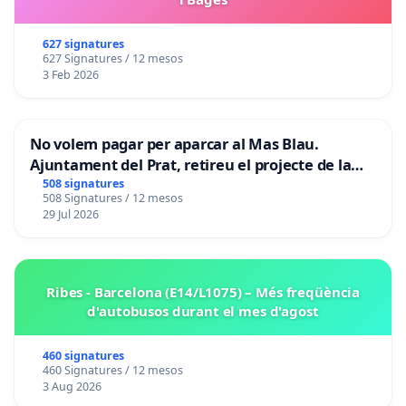
627 signatures
627 Signatures / 12 mesos
3 Feb 2026
No volem pagar per aparcar al Mas Blau.
Ajuntament del Prat, retireu el projecte de la
zona taronja.
508 signatures
508 Signatures / 12 mesos
29 Jul 2026
Ribes - Barcelona (E14/L1075) – Més freqüència
d'autobusos durant el mes d'agost
460 signatures
460 Signatures / 12 mesos
3 Aug 2026