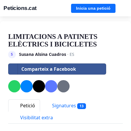
Peticions.cat
Inicia una petició
LIMITACIONS A PATINETS
ELÈCTRICS I BICICLETES
Susana Alsina Cuadros
· ES
S
Comparteix a Facebook
Petició
Signatures
13
Visibilitat extra