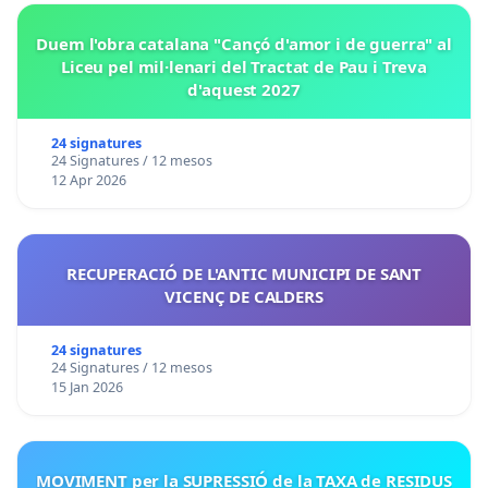
Duem l'obra catalana "Cançó d'amor i de guerra" al
Liceu pel mil·lenari del Tractat de Pau i Treva
d'aquest 2027
24 signatures
24 Signatures / 12 mesos
12 Apr 2026
RECUPERACIÓ DE L'ANTIC MUNICIPI DE SANT
VICENÇ DE CALDERS
24 signatures
24 Signatures / 12 mesos
15 Jan 2026
MOVIMENT per la SUPRESSIÓ de la TAXA de RESIDUS