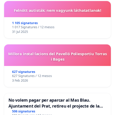
Felnőtt autisták: nem vagyunk láthatatlanok!
1 105 signatures
1 017 Signatures / 12 mesos
31 Jul 2025
Millora instal·lacions del Pavelló Poliesportiu Torras
i Bages
627 signatures
627 Signatures / 12 mesos
3 Feb 2026
No volem pagar per aparcar al Mas Blau.
Ajuntament del Prat, retireu el projecte de la
zona taronja.
506 signatures