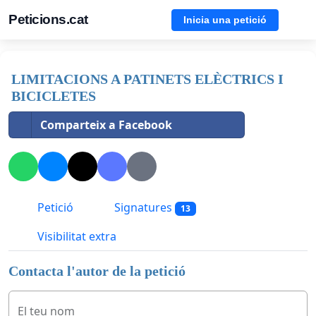
Peticions.cat
Inicia una petició
LIMITACIONS A PATINETS ELÈCTRICS I
BICICLETES
Comparteix a Facebook
Petició
Signatures
13
Visibilitat extra
Contacta l'autor de la petició
El teu nom