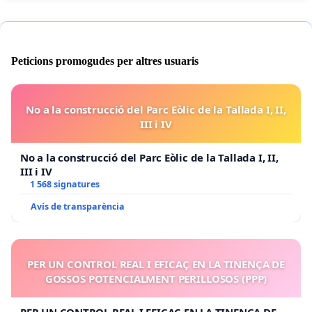
Peticions promogudes per altres usuaris
No a la construcció del Parc Eòlic de la Tallada I, II,
III i IV
No a la construcció del Parc Eòlic de la Tallada I, II,
III i IV
1 568 signatures
Avís de transparència
PER UN CONTROL REAL I EFICAÇ EN LA TINENÇA DE
GOSSOS POTENCIALMENT PERILLOSOS (PPP)
PER UN CONTROL REAL I EFICAÇ EN LA TINENÇA DE