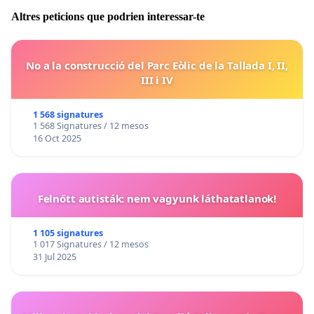
Altres peticions que podrien interessar-te
No a la construcció del Parc Eòlic de la Tallada I, II,
III i IV
1 568 signatures
1 568 Signatures / 12 mesos
16 Oct 2025
Felnőtt autisták: nem vagyunk láthatatlanok!
1 105 signatures
1 017 Signatures / 12 mesos
31 Jul 2025