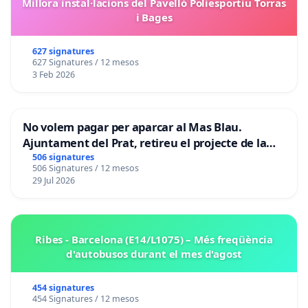
Millora instal·lacions del Pavelló Poliesportiu Torras
i Bages
627 signatures
627 Signatures / 12 mesos
3 Feb 2026
No volem pagar per aparcar al Mas Blau.
Ajuntament del Prat, retireu el projecte de la
zona taronja.
506 signatures
506 Signatures / 12 mesos
29 Jul 2026
Ribes - Barcelona (E14/L1075) – Més freqüència
d'autobusos durant el mes d'agost
454 signatures
454 Signatures / 12 mesos