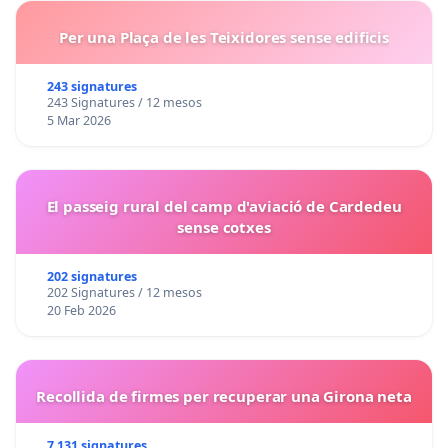
Per una Plaça de les Teixidores sense edificis
243 signatures
243 Signatures / 12 mesos
5 Mar 2026
El passeig rural del camp d'aviació de Cardedeu
sense cotxes
202 signatures
202 Signatures / 12 mesos
20 Feb 2026
Recollida de firmes per recuperar una Girona neta
7 131 signatures