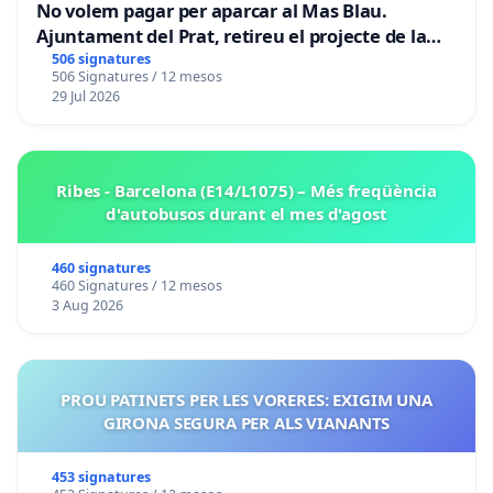
No volem pagar per aparcar al Mas Blau.
Ajuntament del Prat, retireu el projecte de la
zona taronja.
506 signatures
506 Signatures / 12 mesos
29 Jul 2026
Ribes - Barcelona (E14/L1075) – Més freqüència
d'autobusos durant el mes d'agost
460 signatures
460 Signatures / 12 mesos
3 Aug 2026
PROU PATINETS PER LES VORERES: EXIGIM UNA
GIRONA SEGURA PER ALS VIANANTS
453 signatures