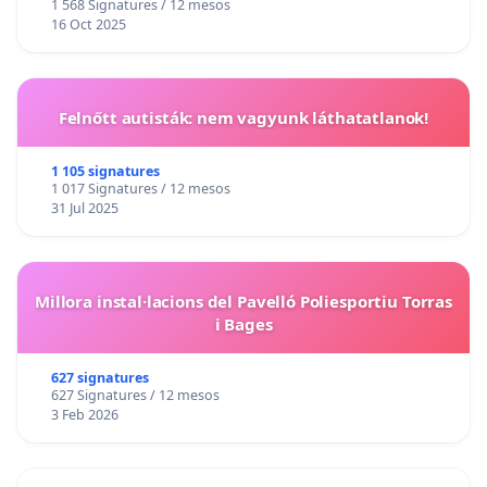
1 568 Signatures / 12 mesos
16 Oct 2025
Felnőtt autisták: nem vagyunk láthatatlanok!
1 105 signatures
1 017 Signatures / 12 mesos
31 Jul 2025
Millora instal·lacions del Pavelló Poliesportiu Torras
i Bages
627 signatures
627 Signatures / 12 mesos
3 Feb 2026