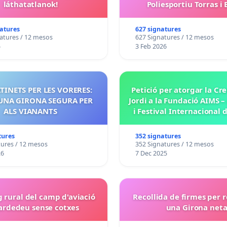
láthatatlanok!
Poliesportiu Torras i
natures
627 signatures
atures / 12 mesos
627 Signatures / 12 mesos
5
3 Feb 2026
TINETS PER LES VORERES:
Petició per atorgar la Cr
UNA GIRONA SEGURA PER
Jordi a la Fundació AIMS 
ALS VIANANTS
i Festival Internacional 
de Solsona
tures
352 signatures
tures / 12 mesos
352 Signatures / 12 mesos
26
7 Dec 2025
g rural del camp d'aviació
Recollida de firmes per 
ardedeu sense cotxes
una Girona net