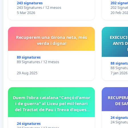
243 signatures
202 signa
243 Signatures / 12 mesos
202 Signa
5 Mar 2026
20 Feb 20
Recuperem una Girona neta, més
EXECUCIÓ
verda i digna!
ANYS D
89 signatures
89 Signatures / 12 mesos
88 signat
88 Signat
29 Aug 2025
7 Jan 2026
Duem l'obra catalana "Cançó d'amor
RECUPERA
i de guerra" al Liceu pel mil·lenari
DE SA
del Tractat de Pau i Treva d'aquest
2027
24 signat
24 Signat
24 signatures