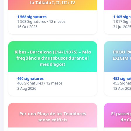
la Tallada I, II, III i IV
1 568 signatures
1 105 sig
1 568 Signatures / 12 mesos
1 017 Sign
16 Oct 2025
31 Jul 202
Ribes - Barcelona (E14/L1075) – Més
PROU PA
freqüència d'autobusos durant el
EXIGIM 
mes d'agost
460 signatures
453 signa
460 Signatures / 12 mesos
453 Signa
3 Aug 2026
13 Apr 20
Per una Plaça de les Teixidores
El passei
sense edificis
de C