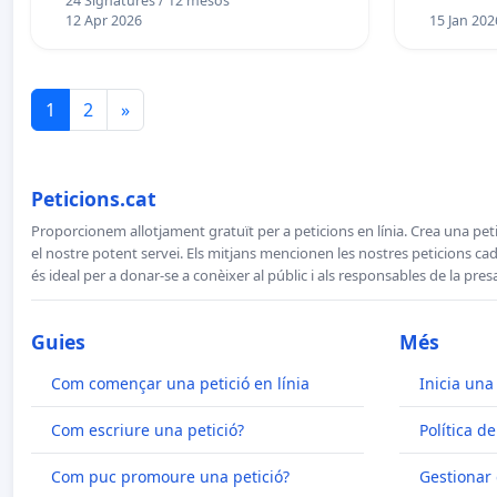
24 Signatures / 12 mesos
12 Apr 2026
15 Jan 202
1
2
»
Peticions.cat
Proporcionem allotjament gratuït per a peticions en línia. Crea una peti
el nostre potent servei. Els mitjans mencionen les nostres peticions cada
és ideal per a donar-se a conèixer al públic i als responsables de la pres
Guies
Més
Com començar una petició en línia
Inicia una
Com escriure una petició?
Política de
Com puc promoure una petició?
Gestionar 