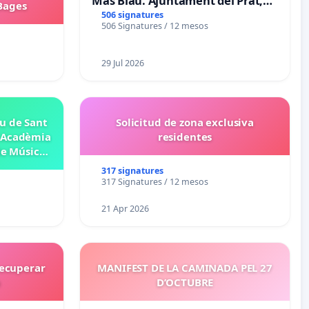
Mas Blau. Ajuntament del Prat,
 Bages
retireu el projecte de la zona
506 signatures
506 Signatures / 12 mesos
taronja.
29 Jul 2026
eu de Sant
Solicitud de zona exclusiva
– Acadèmia
residentes
de Música
317 signatures
317 Signatures / 12 mesos
21 Apr 2026
recuperar
MANIFEST DE LA CAMINADA PEL 27
a
D’OCTUBRE