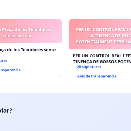
 Plaça de les Teixidores
PER UN CONTROL REAL I 
sense edificis
LA TINENÇA DE GO
POTENCIALMENT PERILLOS
aça de les Teixidores sense
PER UN CONTROL REAL I EF
ures
TINENÇA DE GOSSOS POTE
PERILLOSOS (PPP)
28 signatures
ransparència
Avís de transparència
viar?