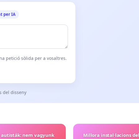
t per IA
a petició sòlida per a vosaltres.
s del disseny
t autisták: nem vagyunk
Millora instal·lacions de