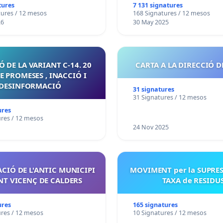
tures
7 131 signatures
tures / 12 mesos
168 Signatures / 12 mesos
26
30 May 2025
 DE LA VARIANT C-14. 20
CARTA A LA DIRECCIÓ D
E PROMESES , INACCIÓ I
DESINFORMACIÓ
31 signatures
31 Signatures / 12 mesos
ures
ures / 12 mesos
24 Nov 2025
CIÓ DE L'ANTIC MUNICIPI
MOVIMENT per la SUPRES
NT VICENÇ DE CALDERS
TAXA de RESIDU
ures
165 signatures
ures / 12 mesos
10 Signatures / 12 mesos