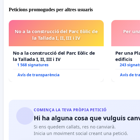
Peticions promogudes per altres usuaris
No a la construcció del Parc Eòlic de
Per una
la Tallada I, II, III i IV
No a la construcció del Parc Eòlic de
Per una Pl
la Tallada I, II, III i IV
edificis
1 568 signatures
243 signat
Avís de transparència
Avís de t
COMENÇA LA TEVA PRÒPIA PETICIÓ
Hi ha alguna cosa que vulguis can
Si ens quedem callats, res no canviarà.
Inicia un moviment social creant una petició.