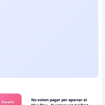
No volem pagar per aparcar al
l Pavelló