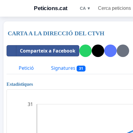
Peticions.cat
Cerca peticions
CA ▼
CARTA A LA DIRECCIÓ DEL CTVH
Comparteix a Facebook
Petició
Signatures
31
Estadístiques
31