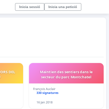
Inicia sessió
Inicia una petició
TORS DEL
Maintien des sentiers dans le
U
secteur du parc Montchatel
François Auclair
330 signatures
16 Jan 2018