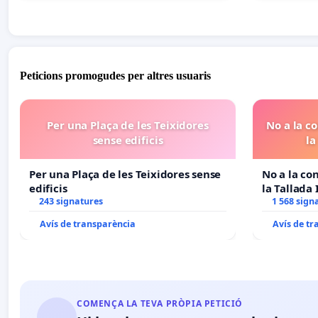
Peticions promogudes per altres usuaris
Per una Plaça de les Teixidores
No a la co
sense edificis
la
Per una Plaça de les Teixidores sense
No a la con
edificis
la Tallada I,
243 signatures
1 568 sign
Avís de transparència
Avís de t
COMENÇA LA TEVA PRÒPIA PETICIÓ