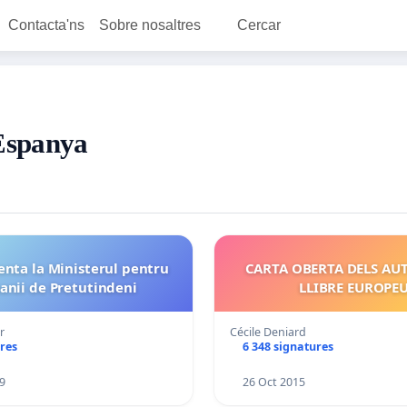
Contacta'ns
Sobre nosaltres
Cercar
 Espanya
enta la Ministerul pentru
CARTA OBERTA DELS AU
nii de Pretutindeni
LLIBRE EUROPE
r
Cécile Deniard
res
6 348 signatures
9
26 Oct 2015