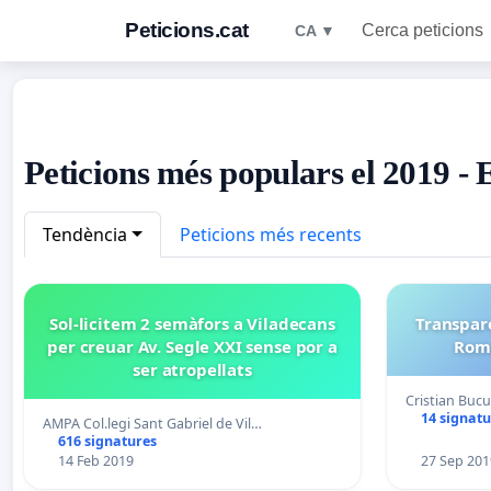
Peticions.cat
Cerca peticions
CA ▼
Peticions més populars el 2019 -
Tendència
Peticions més recents
Sol-licitem 2 semàfors a Viladecans
Transpar
per creuar Av. Segle XXI sense por a
Roma
ser atropellats
Cristian Bucu
14 signatu
AMPA Col.legi Sant Gabriel de Vil…
616 signatures
14 Feb 2019
27 Sep 201