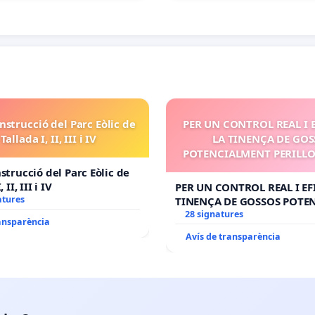
nstrucció del Parc Eòlic de
PER UN CONTROL REAL I 
 Tallada I, II, III i IV
LA TINENÇA DE GO
POTENCIALMENT PERILLOS
strucció del Parc Eòlic de
 II, III i IV
PER UN CONTROL REAL I EF
atures
TINENÇA DE GOSSOS POTE
PERILLOSOS (PPP)
28 signatures
ransparència
Avís de transparència