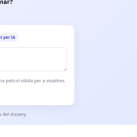
viar?
t per IA
a petició sòlida per a vosaltres.
s del disseny