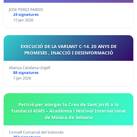
JOSE PEREZ PARDO
24 signatures
15 Jan 2026
EXECUCIÓ DE LA VARIANT C-14. 20 ANYS DE
PROMESES , INACCIÓ I DESINFORMACIÓ
Aliança Catalana Urgell
88 signatures
7 Jan 2026
Petició per atorgar la Creu de Sant Jordi a la
Fundació AIMS – Acadèmia i Festival Internacional
de Música de Solsona
Consell Comarcal del Solsonès