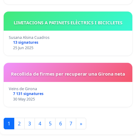
LIMITACIONS A PATINETS ELÈCTRICS I BICICLETES
Susana Alsina Cuadros
13 signatures
25 Jun 2025
Recollida de firmes per recuperar una Girona neta
Veïns de Girona
7 131 signatures
30 May 2025
1
2
3
4
5
6
7
»