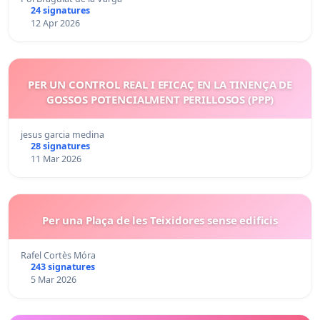
24 signatures
12 Apr 2026
PER UN CONTROL REAL I EFICAÇ EN LA TINENÇA DE
GOSSOS POTENCIALMENT PERILLOSOS (PPP)
jesus garcia medina
28 signatures
11 Mar 2026
Per una Plaça de les Teixidores sense edificis
Rafel Cortès Móra
243 signatures
5 Mar 2026