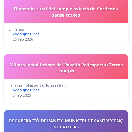
El passeig rural del camp d'aviació de Cardedeu
sense cotxes
L. Planas
202 signatures
20 Feb 2026
Millora instal·lacions del Pavelló Poliesportiu Torras
i Bages
Families Poliesportiu Torras i Ba…
627 signatures
3 Feb 2026
RECUPERACIÓ DE L'ANTIC MUNICIPI DE SANT VICENÇ
DE CALDERS