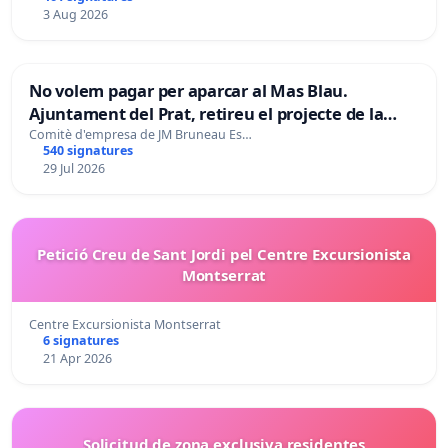
3 Aug 2026
No volem pagar per aparcar al Mas Blau.
Ajuntament del Prat, retireu el projecte de la
zona taronja.
Comitè d'empresa de JM Bruneau Es…
540 signatures
29 Jul 2026
Petició Creu de Sant Jordi pel Centre Excursionista
Montserrat
Centre Excursionista Montserrat
6 signatures
21 Apr 2026
Solicitud de zona exclusiva residentes