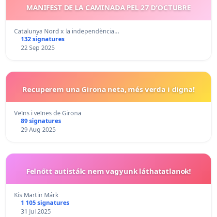
MANIFEST DE LA CAMINADA PEL 27 D’OCTUBRE
Catalunya Nord x la independència…
132 signatures
22 Sep 2025
Recuperem una Girona neta, més verda i digna!
Veïns i veïnes de Girona
89 signatures
29 Aug 2025
Felnőtt autisták: nem vagyunk láthatatlanok!
Kis Martin Márk
1 105 signatures
31 Jul 2025