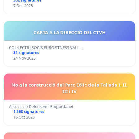
352 signatures
7 Dec 2025
CARTA A LA DIRECCIÓ DEL CTVH
COL·LECTIU SOCIS EUROFITNESS VALL…
31 signatures
24 Nov 2025
No a la construcció del Parc Eòlic de la Tallada I, II,
III i IV
Associació Defensem l'Empordanet
1 568 signatures
16 Oct 2025