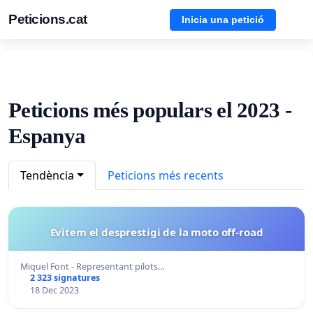
Peticions.cat
Inicia una petició
Peticions més populars el 2023 -
Espanya
Tendència
Peticions més recents
Evitem el desprestigi de la moto off-road
Miquel Font - Representant pilots…
2 323 signatures
18 Dec 2023