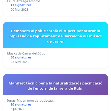
Laura Arteaga Amorós
47 signatures
20 Mar 2023
Demanem al poble català el suport per aturar la
repressió de l'ajuntament de Barcelona als músics
de carrer
Músics de Carrer del Gòtic
50 signatures
23 Nov 2023
Manifest tècnic per a la naturalització i pacificació
de l’entorn de la riera de Rubí.
Ignasi Mir, en nom del col.lectiu…
30 signatures
5 Jul 2022