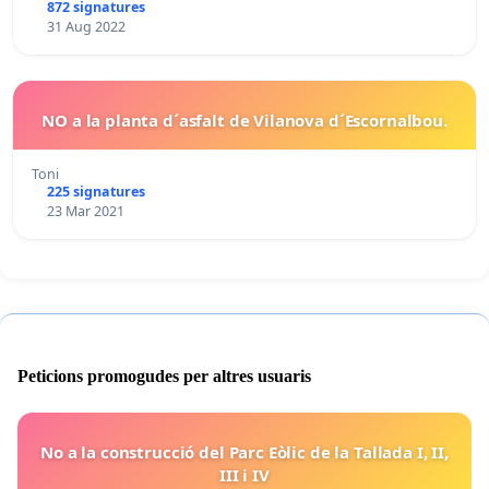
872 signatures
31 Aug 2022
NO a la planta d´asfalt de Vilanova d´Escornalbou.
Toni
225 signatures
23 Mar 2021
Peticions promogudes per altres usuaris
No a la construcció del Parc Eòlic de la Tallada I, II,
III i IV