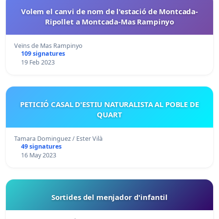
Volem el canvi de nom de l'estació de Montcada-
Ripollet a Montcada-Mas Rampinyo
Veïns de Mas Rampinyo
109 signatures
19 Feb 2023
PETICIÓ CASAL D'ESTIU NATURALISTA AL POBLE DE
QUART
Tamara Dominguez / Ester Vilà
49 signatures
16 May 2023
Sortides del menjador d'infantil