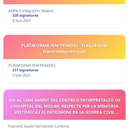
AMPA Col·legi John Talabot
330 signatures
8 Nov 2021
PLATAFORMA FEM PENEDÈS - Freqüències
ElectroMagnètiques
PLATAFORMA FEM PENEDÈS
211 signatures
5 Mar 2021
NO AL TANCAMENT DEL CENTRE D’INTERPRETACIÓ DE
L’HOSPITAL DEL MOLAR. RESPECTE PER LA MEMÒRIA
HISTÒRICA I EL PATRIMONI DE LA GUERRA CIVIL
ESPANYOLA.
Francesc Xavier Hernàndez Cardona