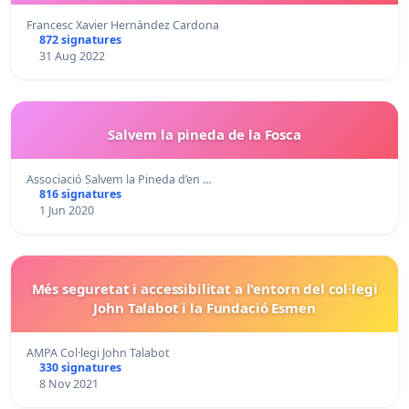
Francesc Xavier Hernàndez Cardona
872 signatures
31 Aug 2022
Salvem la pineda de la Fosca
Associació Salvem la Pineda d’en …
816 signatures
1 Jun 2020
Més seguretat i accessibilitat a l'entorn del col·legi
John Talabot i la Fundació Esmen
AMPA Col·legi John Talabot
330 signatures
8 Nov 2021