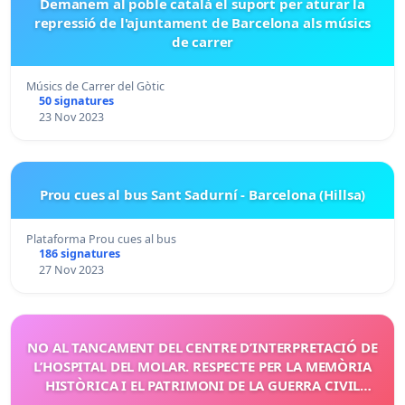
Demanem al poble català el suport per aturar la
repressió de l'ajuntament de Barcelona als músics
de carrer
Músics de Carrer del Gòtic
50 signatures
23 Nov 2023
Prou cues al bus Sant Sadurní - Barcelona (Hillsa)
Plataforma Prou cues al bus
186 signatures
27 Nov 2023
NO AL TANCAMENT DEL CENTRE D’INTERPRETACIÓ DE
L’HOSPITAL DEL MOLAR. RESPECTE PER LA MEMÒRIA
HISTÒRICA I EL PATRIMONI DE LA GUERRA CIVIL
ESPANYOLA.