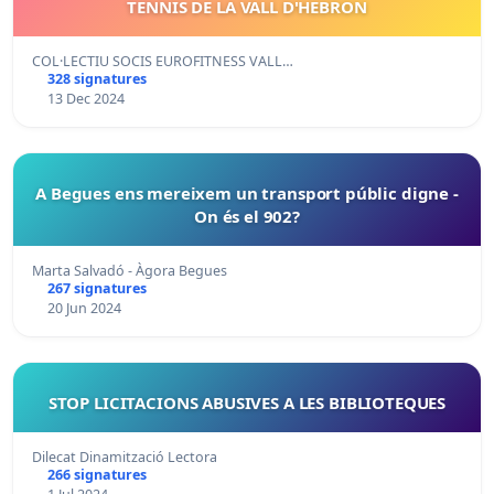
TENNIS DE LA VALL D'HEBRON
COL·LECTIU SOCIS EUROFITNESS VALL…
328 signatures
13 Dec 2024
A Begues ens mereixem un transport públic digne -
On és el 902?
Marta Salvadó - Àgora Begues
267 signatures
20 Jun 2024
STOP LICITACIONS ABUSIVES A LES BIBLIOTEQUES
Dilecat Dinamització Lectora
266 signatures