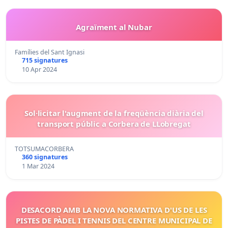
Agraïment al Nubar
Famílies del Sant Ignasi
715 signatures
10 Apr 2024
Sol·licitar l'augment de la freqüència diària del
transport públic a Corbera de LLobregat
TOTSUMACORBERA
360 signatures
1 Mar 2024
DESACORD AMB LA NOVA NORMATIVA D'US DE LES
PISTES DE PÀDEL I TENNIS DEL CENTRE MUNICIPAL DE