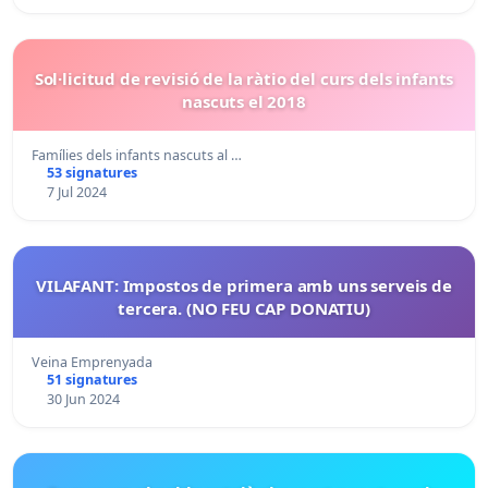
Sol·licitud de revisió de la ràtio del curs dels infants
nascuts el 2018
Famílies dels infants nascuts al …
53 signatures
7 Jul 2024
VILAFANT: Impostos de primera amb uns serveis de
tercera. (NO FEU CAP DONATIU)
Veina Emprenyada
51 signatures
30 Jun 2024